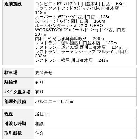
近隣施設
コンビ二：ｾﾌﾞﾝｲﾚﾌﾞﾝ 川口並木4丁目店 63m
ドラッグストア：ﾄﾞﾗｯｸﾞｽﾄｱﾏﾂﾓﾄｷﾖｼ 並木店
149m
スーパー：ｺﾓﾃﾞｨｲｲﾀﾞ 西川口店 123m
スーパー：ｷｬﾝﾄﾞｩ 西川口店 160m
ホームセンター：ﾎｰﾑｾﾝﾀｰｺｰﾅﾝPRO
WORK&TOOL(ﾌﾟﾛ ﾜｰｸ ｱﾝﾄﾞ ﾂｰﾙ) ﾄﾞｲﾄ西川口店
287m
内科：やそしま耳鼻咽喉科 206m
レストラン：珈琲館西川口並木店 185m
レストラン：道とん堀 西川口並木店 184m
レストラン：ラーメンショップ マルナミ 川口店
283m
レストラン：松屋 川口並木店 241m
駐車場
要問合せ
駐輪場
有り
バイク置き場
有り
部屋外設備
バルコニー：8.73㎡
現況
居住中
引渡し時期
相談
取引態様
仲介