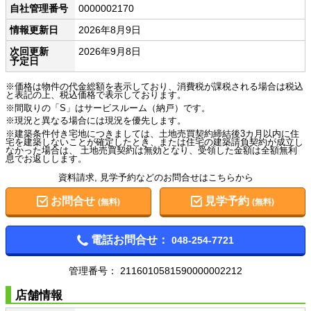
自社管理番号
0000002170
情報更新日
2026年8月9日
次回更新
2026年9月8日
予定日
※価格は物件の代金総額を表示しており、消費税が課税される場合は税込
と表記の上、税込価格で表示しております。
※間取りの「S」はサービスルーム（納戸）です。
※現況と異なる場合には現況を優先します。
※建築条件付き宅地につきましては、土地売買契約締結後3カ月以内に住
宅を建築しないことが確定したとき、または住宅の建築請負契約が成立し
なかった場合は、 土地売買契約は無効となり、受領した金額は全額無利
息でお返しします。
資料請求, 見学予約などのお問合せはこちらから
お問合せ
見学予約
(無料)
(無料)
電話お問合せ：
048-254-7721
管理番号：
2116010581590000002212
店舗情報