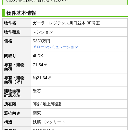
物件基本情報
物件名
ガーラ・レジデンス川口並木 3F号室
物件種別
マンション
価格
5350万円
￥ローンシミュレーション
間取り
4LDK
専有・建物
71.54㎡
面積
専有・建物
約21.64坪
面積（坪）
建物面積
壁芯
計測方法
所在階
3階 / 地上8階建
窓の向き
南東
構造
鉄筋コンクリート