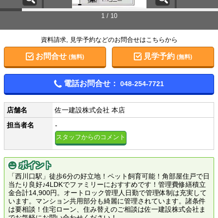
1 / 10
資料請求, 見学予約などのお問合せはこちらから
お問合せ
見学予約
(無料)
(無料)
電話お問合せ：
048-254-7721
店舗名
佐一建設株式会社 本店
担当者名
-
スタッフからのコメント
ポイント
「西川口駅」徒歩6分の好立地！ペット飼育可能！角部屋住戸で日
当たり良好♪4LDKでファミリーにおすすめです！管理費修繕積立
金合計14,900円。オートロック管理人日勤で管理体制は充実して
います。マンション共用部分も綺麗に管理されています。諸条件
は要相談！住宅ローン、住み替えのご相談は佐一建設株式会社ま
でお気軽にお問い合わせください！