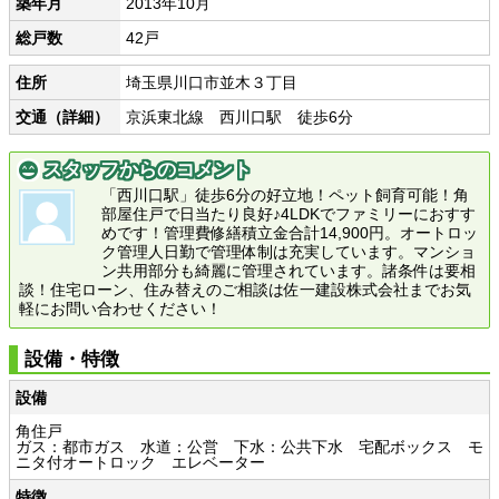
築年月
2013年10月
総戸数
42戸
住所
埼玉県川口市並木３丁目
交通（詳細）
京浜東北線 西川口駅 徒歩6分
スタッフからのコメント
「西川口駅」徒歩6分の好立地！ペット飼育可能！角
部屋住戸で日当たり良好♪4LDKでファミリーにおすす
めです！管理費修繕積立金合計14,900円。オートロッ
ク管理人日勤で管理体制は充実しています。マンショ
ン共用部分も綺麗に管理されています。諸条件は要相
談！住宅ローン、住み替えのご相談は佐一建設株式会社までお気
軽にお問い合わせください！
設備・特徴
設備
角住戸
ガス：都市ガス 水道：公営 下水：公共下水 宅配ボックス モ
ニタ付オートロック エレベーター
特徴