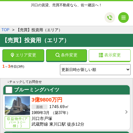
川口の賃貸、売買不動産なら、佐一建設へ！
メ
TOP
【売買】投資用（エリア）
【売買】投資用（エリア）
エリア変更
条件変更
表示変更
1
3
～
件目
(3件)
↓チェックしてお問合せ
ブルーミングハイツ
3億9800万円
1745.69㎡
1989年3月
（築37年）
川口市戸塚
収益物件(ア
パート(一
武蔵野線 東川口駅 徒歩12分
棟）)