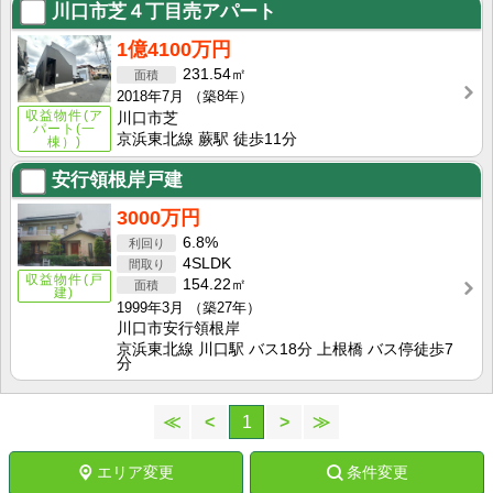
川口市芝４丁目売アパート
1億4100万円
231.54㎡
2018年7月
（築8年）
収益物件(ア
川口市芝
パート(一
京浜東北線 蕨駅 徒歩11分
棟）)
安行領根岸戸建
3000万円
6.8%
4SLDK
収益物件(戸
154.22㎡
建)
1999年3月
（築27年）
川口市安行領根岸
京浜東北線 川口駅 バス18分 上根橋 バス停徒歩7
分
≪
<
1
>
≫
エリア変更
条件変更