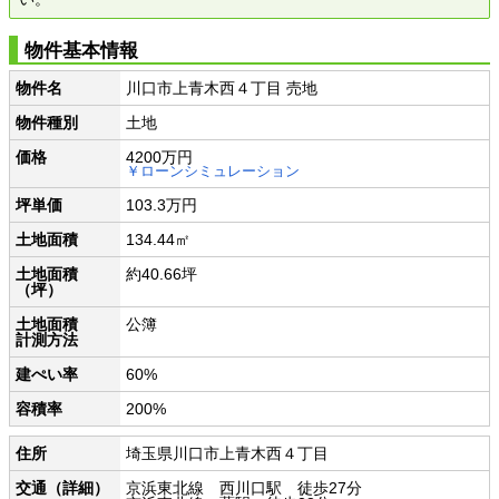
物件基本情報
物件名
川口市上青木西４丁目 売地
物件種別
土地
価格
4200万円
￥ローンシミュレーション
坪単価
103.3万円
土地面積
134.44㎡
土地面積
約40.66坪
（坪）
土地面積
公簿
計測方法
建ぺい率
60%
容積率
200%
住所
埼玉県川口市上青木西４丁目
交通（詳細）
京浜東北線 西川口駅 徒歩27分