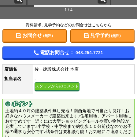
1 / 4
資料請求, 見学予約などのお問合せはこちらから
お問合せ
見学予約
(無料)
(無料)
電話お問合せ：
048-254-7721
店舗名
佐一建設株式会社 本店
担当者名
-
スタッフからのコメント
ポイント
土地約４０坪の建築条件無し売地！南西角地で日当たり良好！お
好きなハウスメーカーで建築出来ます♪住宅用地、アパート用地に
おすすめです！近くには大型ショッピングモールや買い物施設が
充実しています♪小学校・中学校まで約徒歩１０分前後なのでお子
様の通学も安心です♪諸条件は要相談可能！お気軽にご連絡くださ
い。