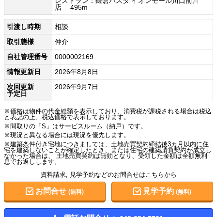
レストラン：鎌倉パスタ イオンモール川口前川
店 495m
引渡し時期
相談
取引態様
仲介
自社管理番号
0000002169
情報更新日
2026年8月8日
次回更新
2026年9月7日
予定日
※価格は物件の代金総額を表示しており、消費税が課税される場合は税込
と表記の上、税込価格で表示しております。
※間取りの「S」はサービスルーム（納戸）です。
※現況と異なる場合には現況を優先します。
※建築条件付き宅地につきましては、土地売買契約締結後3カ月以内に住
宅を建築しないことが確定したとき、または住宅の建築請負契約が成立し
なかった場合は、 土地売買契約は無効となり、受領した金額は全額無利
息でお返しします。
資料請求, 見学予約などのお問合せはこちらから
お問合せ
見学予約
(無料)
(無料)