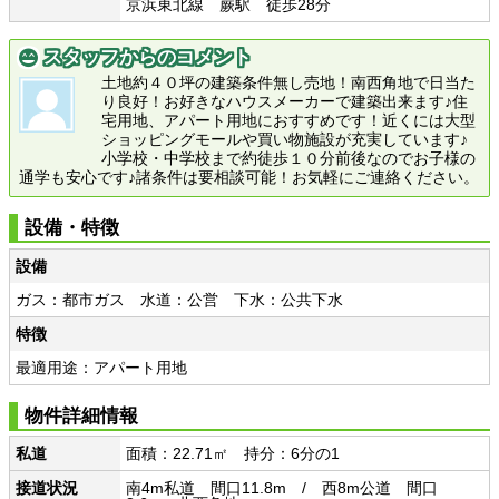
京浜東北線 蕨駅 徒歩28分
スタッフからのコメント
土地約４０坪の建築条件無し売地！南西角地で日当た
り良好！お好きなハウスメーカーで建築出来ます♪住
宅用地、アパート用地におすすめです！近くには大型
ショッピングモールや買い物施設が充実しています♪
小学校・中学校まで約徒歩１０分前後なのでお子様の
通学も安心です♪諸条件は要相談可能！お気軽にご連絡ください。
設備・特徴
設備
ガス：都市ガス 水道：公営 下水：公共下水
特徴
最適用途：アパート用地
物件詳細情報
私道
面積：22.71㎡ 持分：6分の1
接道状況
南4m私道 間口11.8m / 西8m公道 間口