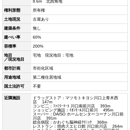
8.6m 北西角地
権利形態
所有権
土地現況
古屋あり
建築条件
無し
建ぺい率
60%
容積率
200%
地目
宅地 現況地目：宅地
／現況地目
都市計画
市街化区域
用途地域
第二種住居地域
国土法許可
不要
近隣施設
ドラッグストア：マツモトキヨシ川口上青木西
店 147m
コンビ二：ﾌｧﾐﾘｰﾏｰﾄ 川口南前川店 393m
ショッピング施設：ｲｵﾝﾓｰﾙ川口前川 495m
スーパー：DAISO ホームセンターコーナン川口前
川店 391m
総合病院：かわぐち脳神経ｸﾘﾆｯｸ 368m
レストラン：焼肉スエヒロ館 川口前川店 264m