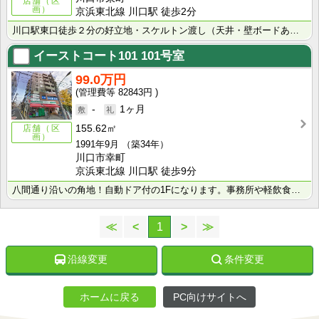
店舗（区
画）
京浜東北線 川口駅 徒歩2分
川口駅東口徒歩２分の好立地・スケルトン渡し（天井・壁ボードあり）・退去時償却あり（敷金の10％別途消･･･
イーストコート101
101号室
99.0万円
82843円
-
1ヶ月
155.62㎡
店舗（区
画）
1991年9月
（築34年）
川口市幸町
京浜東北線 川口駅 徒歩9分
八間通り沿いの角地！自動ドア付の1Fになります。事務所や軽飲食店ご相談可能です！トイレも２箇所付なの･･･
≪
<
1
>
≫
沿線変更
条件変更
ホームに戻る
PC向けサイトへ