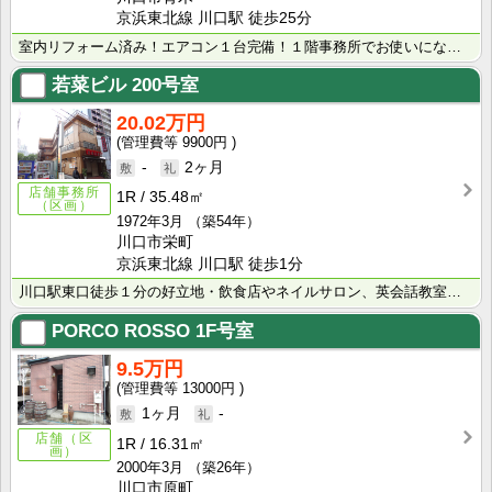
京浜東北線 川口駅 徒歩25分
室内リフォーム済み！エアコン１台完備！１階事務所でお使いになれます♪諸条件は要相談！
若菜ビル
200号室
20.02万円
9900円
-
2ヶ月
店舗事務所
1R
35.48㎡
（区画）
1972年3月
（築54年）
川口市栄町
京浜東北線 川口駅 徒歩1分
川口駅東口徒歩１分の好立地・飲食店やネイルサロン、英会話教室なども入る賑わいのあるビル・２階でも前面･･･
PORCO ROSSO
1F号室
9.5万円
13000円
1ヶ月
-
店舗（区
1R
16.31㎡
画）
2000年3月
（築26年）
川口市原町