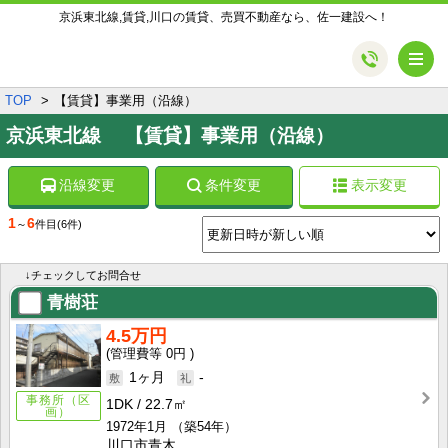
京浜東北線,賃貸,川口の賃貸、売買不動産なら、佐一建設へ！
メ
TOP
【賃貸】事業用（沿線）
京浜東北線 【賃貸】事業用（沿線）
沿線変更
条件変更
表示変更
1
6
～
件目
(6件)
↓チェックしてお問合せ
青樹荘
4.5万円
0円
1ヶ月
-
事務所（区
1DK
22.7㎡
画）
1972年1月
（築54年）
川口市青木