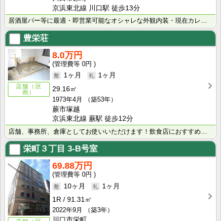
京浜東北線 川口駅 徒歩13分
居酒屋バー等に最適・即営業可能なオシャレな外観内装・現在カレー店営業中・ガス水道代月額8,000円（･･･
豊栄荘
8.0万円
0円
1ヶ月
1ヶ月
店舗（区
29.16㎡
画）
1973年4月
（築53年）
蕨市塚越
京浜東北線 蕨駅 徒歩12分
店舗、事務所、倉庫としてお使いいただけます！飲食店におすすめです♪（諸条件相談）蕨駅徒歩12分と立地･･･
栄町３丁目
3-B号室
69.88万円
0円
10ヶ月
1ヶ月
1R
91.31㎡
2022年9月
（築3年）
川口市栄町