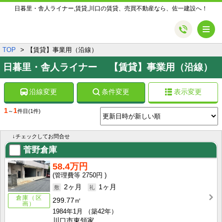
日暮里・舎人ライナー,賃貸,川口の賃貸、売買不動産なら、佐一建設へ！
メ
TOP
【賃貸】事業用（沿線）
日暮里・舎人ライナー 【賃貸】事業用（沿線）
沿線変更
条件変更
表示変更
1
1
～
件目
(1件)
↓チェックしてお問合せ
菅野倉庫
58.4万円
2750円
2ヶ月
1ヶ月
倉庫（区
299.77㎡
画）
1984年1月
（築42年）
川口市東領家