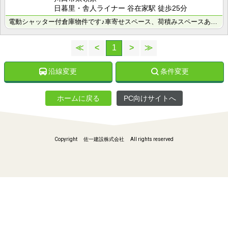
日暮里・舎人ライナー 谷在家駅 徒歩25分
電動シャッター付倉庫物件です♪車寄せスペース、荷積みスペースあります！駐車場2台分！
≪
<
1
>
≫
沿線変更
条件変更
ホームに戻る
PC向けサイトへ
Copyright 佐一建設株式会社 All rights reserved