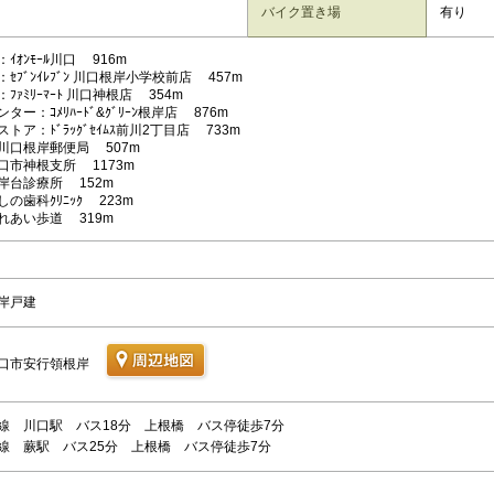
バイク置き場
有り
ｲｵﾝﾓｰﾙ川口 916m
ｾﾌﾞﾝｲﾚﾌﾞﾝ 川口根岸小学校前店 457m
ﾌｧﾐﾘｰﾏｰﾄ 川口神根店 354m
ター：ｺﾒﾘﾊｰﾄﾞ&ｸﾞﾘｰﾝ根岸店 876m
トア：ﾄﾞﾗｯｸﾞｾｲﾑｽ前川2丁目店 733m
川口根岸郵便局 507m
口市神根支所 1173m
岸台診療所 152m
の歯科ｸﾘﾆｯｸ 223m
れあい歩道 319m
岸戸建
口市安行領根岸
線 川口駅 バス18分 上根橋 バス停徒歩7分
線 蕨駅 バス25分 上根橋 バス停徒歩7分