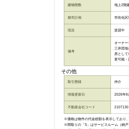
建物階数
地上2階
都市計画
市街化区
現況
賃貸中
オーナー
三井団地
備考
房として
更可能・
その他
取引態様
仲介
情報更新日
2026年
不動産会社コード
2107130
※価格は物件の代金総額を表示しており
※間取りの「S」はサービスルーム（納戸