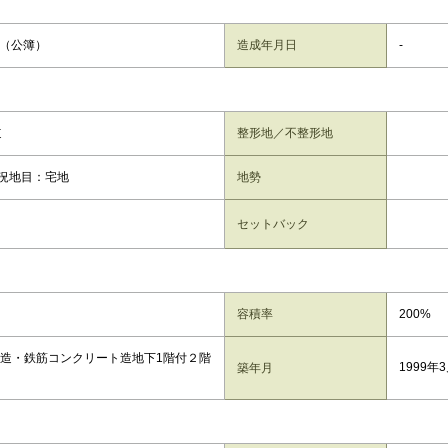
4㎡（公簿）
造成年月日
-
道
整形地／不整形地
況地目：宅地
地勢
セットバック
容積率
200%
木造・鉄筋コンクリート造地下1階付２階
1999年
築年月