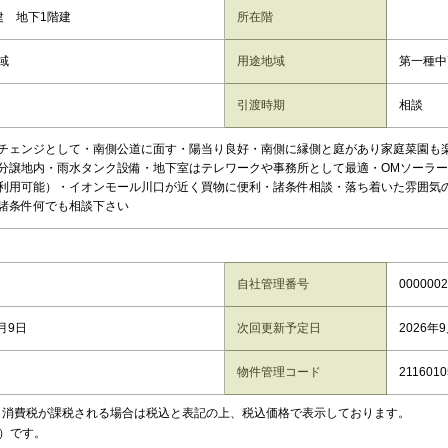
建 地下1階建
所在階
域
用途地域
第一種中
引渡時期
相談
チェンジとして・南側公道に面す・陽当り良好・南側に縁側と庭があり家庭菜園も
分譲地内・雨水タンク設備・地下室はテレワークや事務所として最適・OMソーラ
利用可能）・イオンモール川口が近く買物に便利・諸条件相談・落ち着いた雰囲気
諸条件何でも相談下さい
自社管理番号
0000002
8月9日
次回更新予定日
2026年
物件管理コード
2116010
、消費税が課税される場合は税込と表記の上、税込価格で表示しております。
）です。