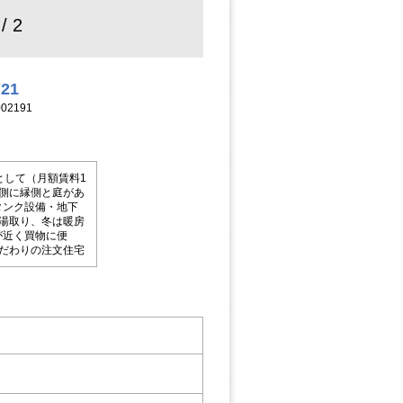
 / 2
721
02191
として（月額賃料1
側に縁側と庭があ
タンク設備・地下
湯取り、冬は暖房
が近く買物に便
だわりの注文住宅