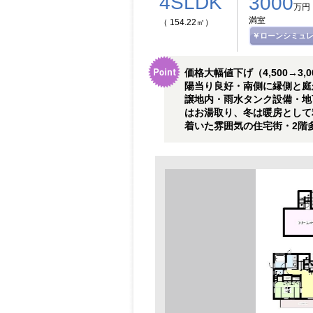
4SLDK
3000
万円
満室
（ 154.22㎡）
￥ローンシミュ
価格大幅値下げ（4,500→
陽当り良好・南側に縁側と庭
譲地内・雨水タンク設備・地
はお湯取り、冬は暖房として
着いた雰囲気の住宅街・2階