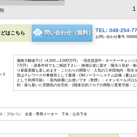
1
観
TEL: 048-254-7
問い合わせ（無料）
などはこちら
お問い合わせ番号: 00000
価格大幅値下げ（4,500→3,000万円）・現在賃貸中・オーナーチェンジ
7万円）・諸条件何でもご相談下さい・南側公道に面す・陽当り良好・南
り家庭菜園も楽しめます・こだわりの間取り・人気の三井団地内・雨水
ント
室はテレワークや事務所として最適・OMソーラーシステム設備（夏はお
として利用可能）・室内綺麗にお使いです（禁煙）・イオンモール川口
利・落ち着いた雰囲気の住宅街・2階多目的フロアの間取り変更可能・こ
ス：プロパン 水道：専用メーター 下水：公共下水