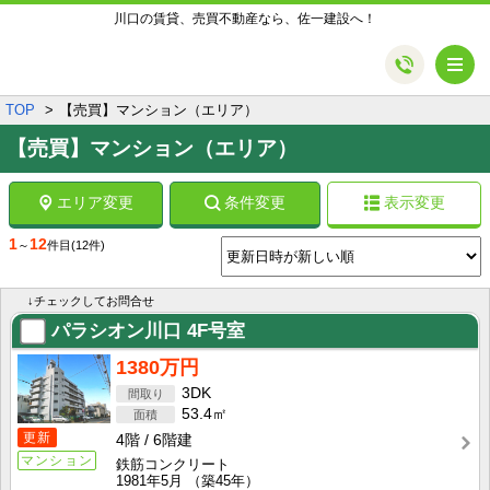
川口の賃貸、売買不動産なら、佐一建設へ！
メ
TOP
【売買】マンション（エリア）
【売買】マンション（エリア）
エリア変更
条件変更
表示変更
1
12
～
件目
(12件)
↓チェックしてお問合せ
パラシオン川口
4F号室
1380万円
3DK
53.4㎡
更新
4階
6階建
マンション
鉄筋コンクリート
1981年5月
（築45年）