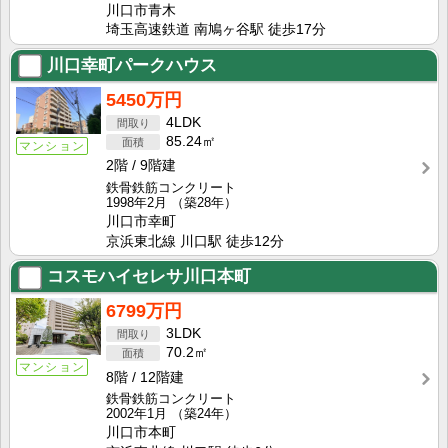
川口市青木
埼玉高速鉄道 南鳩ヶ谷駅 徒歩17分
川口幸町パークハウス
5450万円
4LDK
85.24㎡
マンション
2階
9階建
鉄骨鉄筋コンクリート
1998年2月
（築28年）
川口市幸町
京浜東北線 川口駅 徒歩12分
コスモハイセレサ川口本町
6799万円
3LDK
70.2㎡
マンション
8階
12階建
鉄骨鉄筋コンクリート
2002年1月
（築24年）
川口市本町