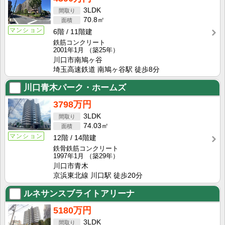
3LDK
70.8㎡
マンション
6階
11階建
鉄筋コンクリート
2001年1月
（築25年）
川口市南鳩ヶ谷
埼玉高速鉄道 南鳩ヶ谷駅 徒歩8分
川口青木パーク・ホームズ
3798万円
3LDK
74.03㎡
マンション
12階
14階建
鉄骨鉄筋コンクリート
1997年1月
（築29年）
川口市青木
京浜東北線 川口駅 徒歩20分
ルネサンスブライトアリーナ
5180万円
3LDK