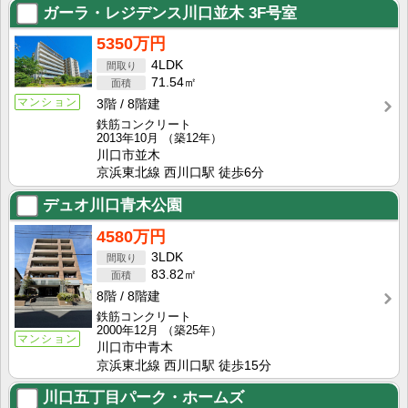
ガーラ・レジデンス川口並木
3F号室
5350万円
4LDK
71.54㎡
マンション
3階
8階建
鉄筋コンクリート
2013年10月
（築12年）
川口市並木
京浜東北線 西川口駅 徒歩6分
デュオ川口青木公園
4580万円
3LDK
83.82㎡
8階
8階建
鉄筋コンクリート
2000年12月
（築25年）
マンション
川口市中青木
京浜東北線 西川口駅 徒歩15分
川口五丁目パーク・ホームズ