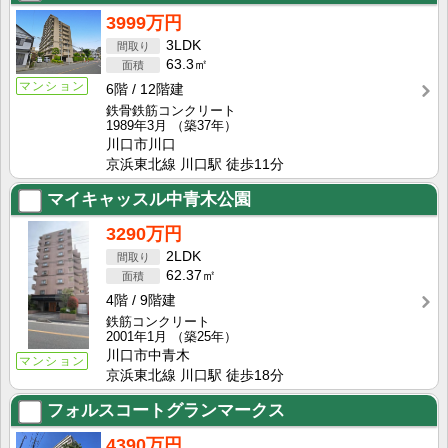
3999万円
3LDK
63.3㎡
マンション
6階
12階建
鉄骨鉄筋コンクリート
1989年3月
（築37年）
川口市川口
京浜東北線 川口駅 徒歩11分
マイキャッスル中青木公園
3290万円
2LDK
62.37㎡
4階
9階建
鉄筋コンクリート
2001年1月
（築25年）
川口市中青木
マンション
京浜東北線 川口駅 徒歩18分
フォルスコートグランマークス
4390万円