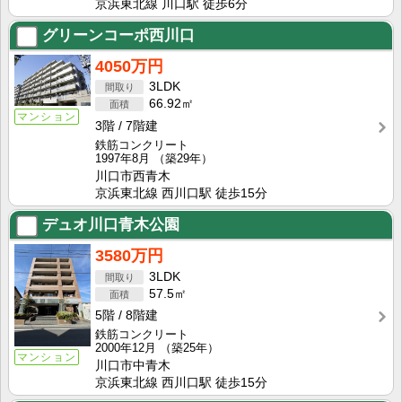
京浜東北線 川口駅 徒歩6分
グリーンコーポ西川口
4050万円
3LDK
66.92㎡
マンション
3階
7階建
鉄筋コンクリート
1997年8月
（築29年）
川口市西青木
京浜東北線 西川口駅 徒歩15分
デュオ川口青木公園
3580万円
3LDK
57.5㎡
5階
8階建
鉄筋コンクリート
2000年12月
（築25年）
マンション
川口市中青木
京浜東北線 西川口駅 徒歩15分