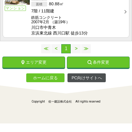
80.88㎡
マンション
7階
11階建
鉄筋コンクリート
2007年2月
（築19年）
川口市中青木
京浜東北線 西川口駅 徒歩13分
≪
<
1
>
≫
エリア変更
条件変更
ホームに戻る
PC向けサイトへ
Copyright 佐一建設株式会社 All rights reserved